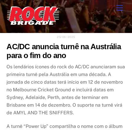
Skip
Men
to
content
25/06/2025
AC/DC anuncia turnê na Austrália
para o fim do ano
Os lendários ícones do rock do AC/DC anunciaram sua
primeira turnê pela Austrália em uma década. A
jornada de cinco datas terá início em 12 de novembro
no Melbourne Cricket Ground e incluirá datas em
Sydney, Adelaide, Perth, antes de terminar em
Brisbane em 14 de dezembro. O suporte na turnê virá
de AMYL AND THE SNIFFERS.
A turnê “Power Up” compartilha o nome com o álbum