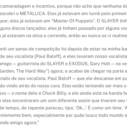
s camaradagem e incentivo, porque não acho que nenhuma das
scobri o METALLICA. Eles já estavam em turnê pelo primeir
apor; eles já estavam em “Master Of Puppets”. O SLAYER tin
uns discos lançados; eles já tinham passado por alguns voc
já estavam na ativa e correndo, então eu nunca os vi realm
enti um senso de competição foi depois de estar na minha ba
seu vocalista [Paul Baloff], e eles levaram nosso vocalista
go — guitarrista do SLAYER e EXODUS, Gary Holt — na verd
rden, The Hard Way”] agora, e acabei de chegar na parte em
rado de seu vocalista, Paul Baloff — que ele descanse em p
ão vindo atrás do nosso cara. Eles estão tentando ser mais
 — o nome dele é Chuck Billy, e ele ainda está na banda hoje
eles encontraram um som diferente assim que tiveram seu vo
 tempo, de repente pareceu, tipo, ‘Ok…’ É como um time. ‘Ah
ntemente bem, especialmente por quão louco todo mundo er
ande amigo agora.”