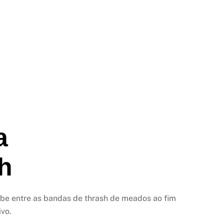
a
sh
ibe entre as bandas de thrash de meados ao fim
ivo.