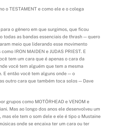
omo o TESTAMENT e como ele e o colega
e para o gênero em que surgimos, que ficou
ão todas as bandas essenciais de thrash — quero
çaram meio que liderando esse movimento
pos como IRON MAIDEN e JUDAS PRIEST. E
ocê tem um cara que é apenas o cara da
s onde você tem alguém que tem a mesma
. E então você tem alguns onde — o
as outro cara que também toca solos — Dave
iado por grupos como MOTÖRHEAD e VENOM e
iani. Mas ao longo dos anos ele desenvolveu um
 mas ele tem o som dele e ele é tipo o Mustaine
músicas onde se encaixa ter um cara ou ter