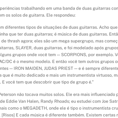
xperiências trabalhando em uma banda de duas guitarras c
m os solos de guitarra. Ele respondeu:
em diferentes tipos de situações de duas guitarras. Acho qu
nha que ter duas guitarras; é música de duas guitarras. Ent
 de thrash agora; eles são um mega supergrupo, mas come
itarras, SLAYER, duas guitarras, e foi modelado após gru
m alguns grupos onde você tem — SCORPIONS, por exemplo. V
r. AC/DC é o mesmo modelo. E então você tem outros grupo
hantes — IRON MAIDEN, JUDAS PRIEST — e é sempre diferente
e é muito dedicado e mais um instrumentista virtuoso, m
 E você tem que descobrir que tipo de grupo é.”
Peterson não tocava muitos solos. Ele era mais influenc
 de Eddie Van Halen, Randy Rhoads; eu estudei com Joe Satr
mais como o MEGADETH, onde ele é tipo o instrumentista cru,
]. [Risos] E cada música é diferente também. Existem certas 