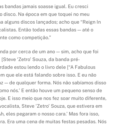
 bandas jamais soasse igual. Eu cresci
o disco. Na época em que toquei no meu
ha alguns discos lançados; acho que “Reign In
alistas. Então todas essas bandas — até o
ente como competição.”
nda por cerca de um ano — sim, acho que foi
 [Steve ‘Zetro’ Souza, da banda pré-
ade estou lendo o livro dele [“A Fabulous
 que ele está falando sobre isso. E eu não
az — de qualquer forma. Nós não sabíamos disso
 como nós.’ E então houve um pequeno senso de
. E isso meio que nos fez soar muito diferente,
calista, Steve ‘Zetro’ Souza, que estivera em
, eles pegaram o nosso cara.’ Mas fora isso,
a. Era uma cena de muitas festas pesadas. Nós