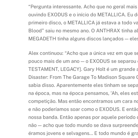
“Pergunta interessante. Acho que no geral mai
ouvindo EXODUS e o início do METALLICA. Eu de
primeiro disco, o METALLICA já estava a todo v
Blood” saiu no mesmo ano. O ANTHRAX tinha alg
MEGADETH tinha alguns discos lançados — eles 
Alex continuou: “Acho que a única vez em que s
pouco mais de um ano — o EXODUS se separou de 
TESTAMENT, LEGACY]. Gary Holt é um grande ami
Disaster: From The Garage To Madison Square Ga
sabia disso. Aparentemente eles tinham se sepa
na época, mas na época pensamos, ‘Ah, eles est
competição. Mas então encontramos um cara novo
e não poderíamos soar como o EXODUS. E então 
nossa banda. Então apenas por aquele período de
não — acho que todo mundo se dava surpreende
éramos jovens e selvagens… E todo mundo é gr