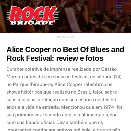
Skip
Men
to
content
16/06/2025
Alice Cooper no Best Of Blues and
Rock Festival: review e fotos
Durante coletiva de imprensa realizada por Gastão
Moreira antes de seu show no festival, no sábado (14),
no Parque Ibirapuera, Alice Cooper relembrou os
shows históricos que realizou no Brasil, falou sobre
suas músicas, a relação com sua esposa nestes 50
anos e a vida na estrada. Mencionou que em 1974 foi
sua primeira vez tocando aqui, e a última que tocou
com sua banda oficial. Disse também que os
integrantes continuam amigos até hoje e que só não