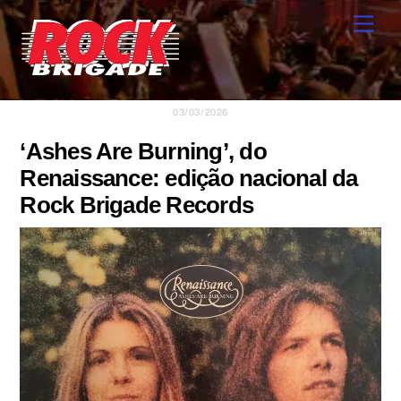
Skip
Men
to
content
03/03/2026
‘Ashes Are Burning’, do
Renaissance: edição nacional da
Rock Brigade Records