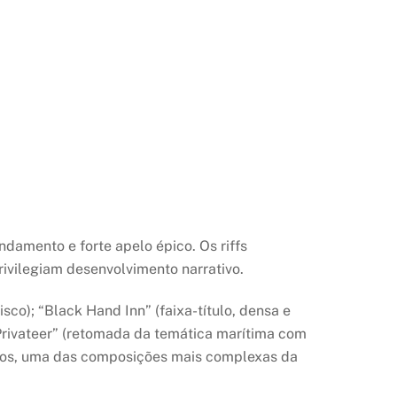
damento e forte apelo épico. Os riffs
ivilegiam desenvolvimento narrativo.
co); “Black Hand Inn” (faixa-título, densa e
e Privateer” (retomada da temática marítima com
utos, uma das composições mais complexas da