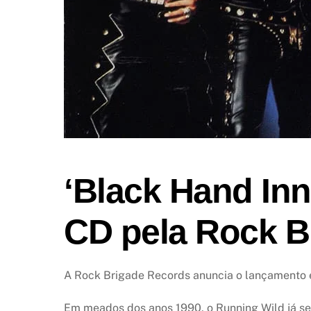
‘Black Hand Inn
CD pela Rock B
A Rock Brigade Records anuncia o lançamento e
Em meados dos anos 1990, o Running Wild já s