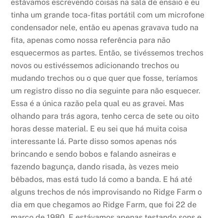
estávamos escrevendo coisas na sala de ensaio e eu
tinha um grande toca-fitas portátil com um microfone
condensador nele, então eu apenas gravava tudo na
fita, apenas como nossa referência para não
esquecermos as partes. Então, se tivéssemos trechos
novos ou estivéssemos adicionando trechos ou
mudando trechos ou o que quer que fosse, teríamos
um registro disso no dia seguinte para não esquecer.
Essa é a única razão pela qual eu as gravei. Mas
olhando para trás agora, tenho cerca de sete ou oito
horas desse material. E eu sei que há muita coisa
interessante lá. Parte disso somos apenas nós
brincando e sendo bobos e falando asneiras e
fazendo bagunça, dando risada, às vezes meio
bêbados, mas está tudo lá como a banda. E há até
alguns trechos de nós improvisando no Ridge Farm o
dia em que chegamos ao Ridge Farm, que foi 22 de
março de 1980. E estávamos apenas testando sons e