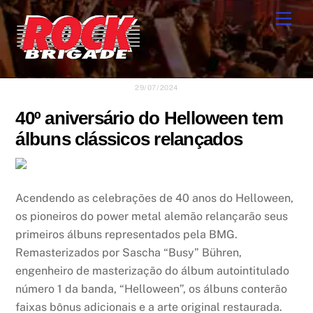
Skip
Men
to
content
29/07/2024
40º aniversário do Helloween tem
álbuns clássicos relançados
Acendendo as celebrações de 40 anos do Helloween,
os pioneiros do power metal alemão relançarão seus
primeiros álbuns representados pela BMG.
Remasterizados por Sascha “Busy” Bühren,
engenheiro de masterização do álbum autointitulado
número 1 da banda, “Helloween”, os álbuns conterão
faixas bônus adicionais e a arte original restaurada.