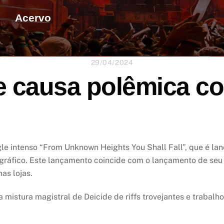
Acervo
29/04/2024
de causa polêmica c
le intenso “From Unknown Heights You Shall Fall”, que é la
ráfico. Este lançamento coincide com o lançamento de seu 
nas lojas.
 mistura magistral de Deicide de riffs trovejantes e trabal