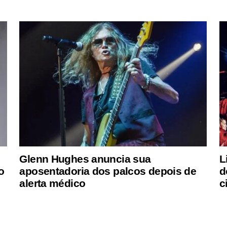
Glenn Hughes anuncia sua
L
o
aposentadoria dos palcos depois de
d
alerta médico
c