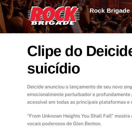
Skip
Rock Brigade
to
content
Clipe do Deici
suicídio
Deicide anunciou o lançamento de seu novo sing
emocionalmente perturbador e profundamente g
acessível em todas as principais plataformas e 
“From Unknown Heights You Shall Fall” mostra a
vocais poderosos de Glen Benton.