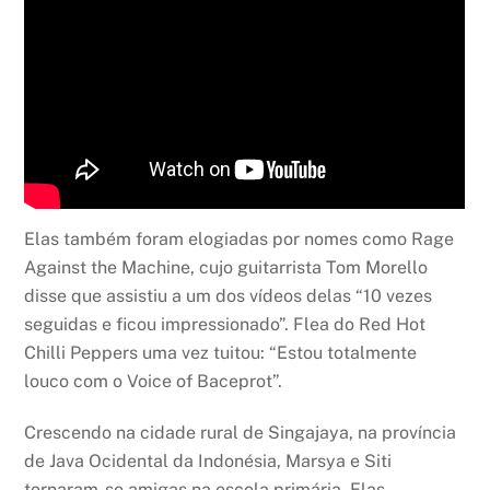
Elas também foram elogiadas por nomes como Rage
Against the Machine, cujo guitarrista Tom Morello
disse que assistiu a um dos vídeos delas “10 vezes
seguidas e ficou impressionado”. Flea do Red Hot
Chilli Peppers uma vez tuitou: “Estou totalmente
louco com o Voice of Baceprot”.
Crescendo na cidade rural de Singajaya, na província
de Java Ocidental da Indonésia, Marsya e Siti
tornaram-se amigas na escola primária. Elas