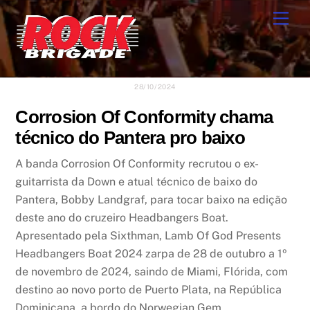
Skip
Men
to
content
28/10/2024
Corrosion Of Conformity chama
técnico do Pantera pro baixo
A banda Corrosion Of Conformity recrutou o ex-
guitarrista da Down e atual técnico de baixo do
Pantera, Bobby Landgraf, para tocar baixo na edição
deste ano do cruzeiro Headbangers Boat.
Apresentado pela Sixthman, Lamb Of God Presents
Headbangers Boat 2024 zarpa de 28 de outubro a 1º
de novembro de 2024, saindo de Miami, Flórida, com
destino ao novo porto de Puerto Plata, na República
Dominicana, a bordo do Norwegian Gem.