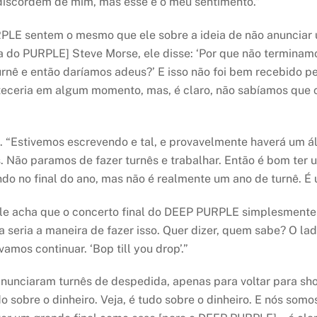
 discordem de mim, mas esse é o meu sentimento.”
E sentem o mesmo que ele sobre a ideia de não anunciar um
sta do PURPLE] Steve Morse, ele disse: ‘Por que não termina
urnê e então daríamos adeus?’ E isso não foi bem recebido p
ceria em algum momento, mas, é claro, não sabíamos que con
. “Estivemos escrevendo e tal, e provavelmente haverá um ál
s. Não paramos de fazer turnês e trabalhar. Então é bom ter 
ndo no final do ano, mas não é realmente um ano de turnê. É
le acha que o concerto final do DEEP PURPLE simplesmente
a seria a maneira de fazer isso. Quer dizer, quem sabe? O la
mos continuar. ‘Bop till you drop’.”
anunciaram turnês de despedida, apenas para voltar para sh
 sobre o dinheiro. Veja, é tudo sobre o dinheiro. E nós somo