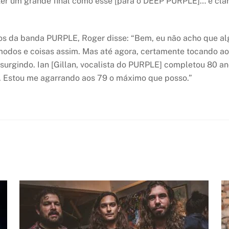
 ter um grande final como esse [para o DEEP PURPLE]… é cla
os da banda PURPLE, Roger disse: “Bem, eu não acho que al
odos e coisas assim. Mas até agora, certamente tocando ao 
urgindo. Ian [Gillan, vocalista do PURPLE] completou 80 ano
. Estou me agarrando aos 79 o máximo que posso.”