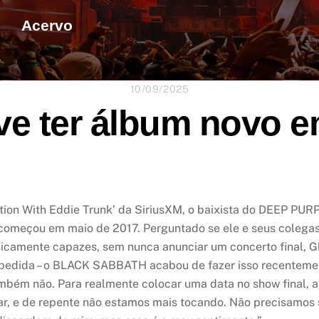
Acervo
10/09/2025
e ter álbum novo e
on With Eddie Trunk’ da SiriusXM, o baixista do DEEP PURPL
começou em maio de 2017. Perguntado se ele e seus colegas
sicamente capazes, sem nunca anunciar um concerto final, G
pedida – o BLACK SABBATH acabou de fazer isso recentemente
ambém não. Para realmente colocar uma data no show final, 
car, e de repente não estamos mais tocando. Não precisamos 