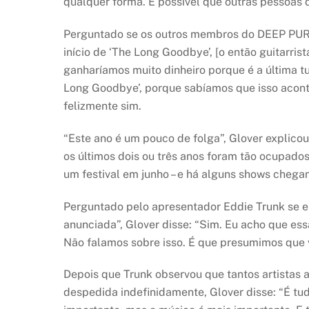
qualquer forma. É possível que outras pessoas
Perguntado se os outros membros do DEEP PURPL
início de ‘The Long Goodbye’, [o então guitarri
ganharíamos muito dinheiro porque é a última t
Long Goodbye’, porque sabíamos que isso aconte
felizmente sim.
“Este ano é um pouco de folga”, Glover explicou
os últimos dois ou três anos foram tão ocupado
um festival em junho – e há alguns shows chega
Perguntado pelo apresentador Eddie Trunk se e
anunciada”, Glover disse: “Sim. Eu acho que ess
Não falamos sobre isso. É que presumimos que va
Depois que Trunk observou que tantos artistas 
despedida indefinidamente, Glover disse: “É tudo