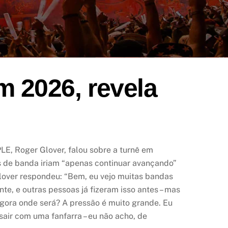
m 2026, revela
E, Roger Glover, falou sobre a turnê em
 de banda iriam “apenas continuar avançando”
lover respondeu: “Bem, eu vejo muitas bandas
, e outras pessoas já fizeram isso antes – mas
agora onde será? A pressão é muito grande. Eu
sair com uma fanfarra – eu não acho, de