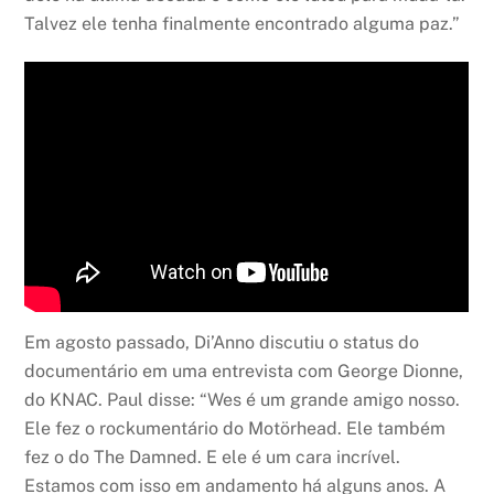
Talvez ele tenha finalmente encontrado alguma paz.”
Em agosto passado, Di’Anno discutiu o status do
documentário em uma entrevista com George Dionne,
do KNAC. Paul disse: “Wes é um grande amigo nosso.
Ele fez o rockumentário do Motörhead. Ele também
fez o do The Damned. E ele é um cara incrível.
Estamos com isso em andamento há alguns anos. A