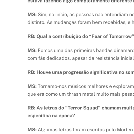
estava fazendo algo completamente diferente
MS:
Sim, no início, as pessoas não entendiam 
distinto. As mudanças foram bem recebidas, e h
RB: Qual a contribuição do “Fear of Tomorrow”
MS:
Fomos uma das primeiras bandas dinamarque
com fãs dedicados, apesar da resistência inicia
RB: Houve uma progressão significativa no som
MS:
Tornamo-nos músicos melhores e exploramos
que era como um thrash metal muito mais pesa
RB: As letras do “Terror Squad” chamam muita 
específica na época?
MS:
Algumas letras foram escritas pelo Morten [