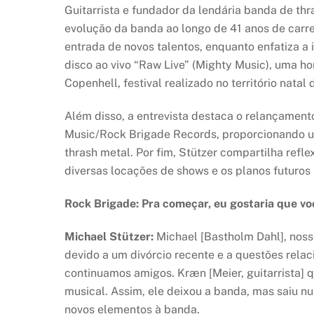
Guitarrista e fundador da lendária banda de thr
evolução da banda ao longo de 41 anos de carr
entrada de novos talentos, enquanto enfatiza a
disco ao vivo “Raw Live” (Mighty Music), uma 
Copenhell, festival realizado no território nata
Além disso, a entrevista destaca o relançamento
Music/Rock Brigade Records, proporcionando um
thrash metal. Por fim, Stützer compartilha refl
diversas locações de shows e os planos futuros 
Rock Brigade: Pra começar, eu gostaria que vo
Michael Stützer:
Michael [Bastholm Dahl], nosso
devido a um divórcio recente e a questões relac
continuamos amigos. Kræn [Meier, guitarrista] q
musical. Assim, ele deixou a banda, mas saiu n
novos elementos à banda.