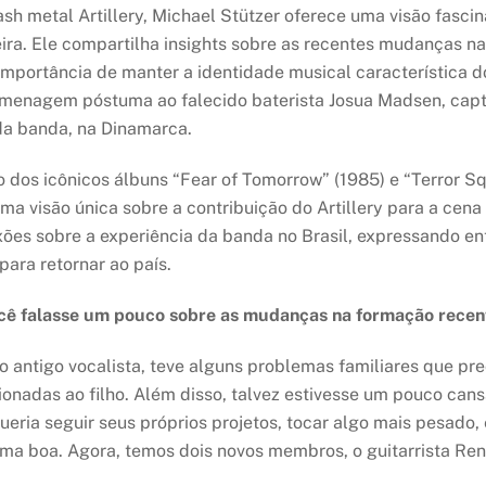
ash metal Artillery, Michael Stützer oferece uma visão fasci
eira. Ele compartilha insights sobre as recentes mudanças 
 importância de manter a identidade musical característica
homenagem póstuma ao falecido baterista Josua Madsen, capt
l da banda, na Dinamarca.
 dos icônicos álbuns “Fear of Tomorrow” (1985) e “Terror Sq
a visão única sobre a contribuição do Artillery para a cen
exões sobre a experiência da banda no Brasil, expressando e
para retornar ao país.
cê falasse um pouco sobre as mudanças na formação recente
 antigo vocalista, teve alguns problemas familiares que prec
ionadas ao filho. Além disso, talvez estivesse um pouco cans
ueria seguir seus próprios projetos, tocar algo mais pesado
uma boa. Agora, temos dois novos membros, o guitarrista Ren