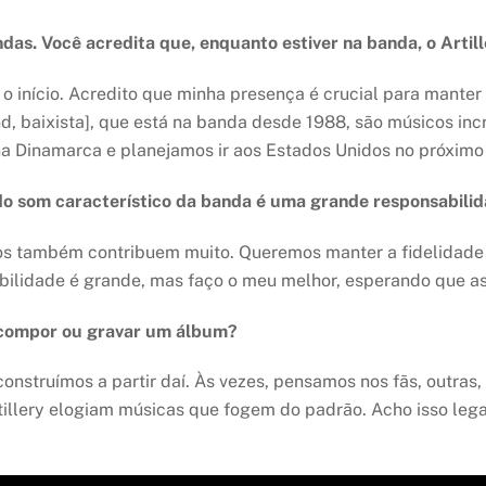
. Você acredita que, enquanto estiver na banda, o Artille
 início. Acredito que minha presença é crucial para manter o
, baixista], que está na banda desde 1988, são músicos incr
na Dinamarca e planejamos ir aos Estados Unidos no próximo
do som característico da banda é uma grande responsabili
os também contribuem muito. Queremos manter a fidelidade 
bilidade é grande, mas faço o meu melhor, esperando que 
o compor ou gravar um álbum?
onstruímos a partir daí. Às vezes, pensamos nos fãs, outras
llery elogiam músicas que fogem do padrão. Acho isso legal