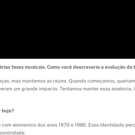
 várias fases musicais. Como você descreveria a evolução d
nças, mas mantemos as raízes. Quando começamos, queríamo
iveram um grande impacto. Tentamos manter essa essência, i
y hoje?
com elementos dos anos 1970 e 1980. Essa identidade perc
sonoridade.