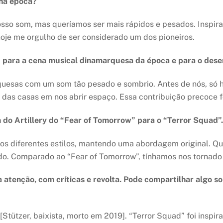
 na época?
nosso som, mas queríamos ser mais rápidos e pesados. Insp
oje me orgulho de ser considerado um dos pioneiros.
 para a cena musical dinamarquesa da época e para o desen
sas com um som tão pesado e sombrio. Antes de nós, só hav
l das casas em nos abrir espaço. Essa contribuição precoce fo
 do Artillery do “Fear of Tomorrow” para o “Terror Squad”
 diferentes estilos, mantendo uma abordagem original. Qu
do. Comparado ao “Fear of Tomorrow”, tínhamos nos tornado
atenção, com críticas e revolta. Pode compartilhar algo so
Stützer, baixista, morto em 2019]. “Terror Squad” foi inspi