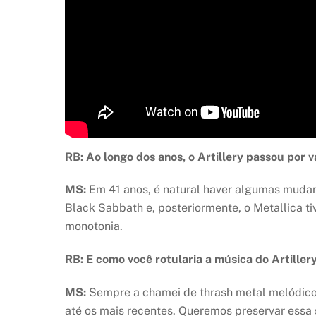
RB: Ao longo dos anos, o Artillery passou por
MS:
Em 41 anos, é natural haver algumas muda
Black Sabbath e, posteriormente, o Metallica t
monotonia.
RB: E como você rotularia a música do Artiller
MS:
Sempre a chamei de thrash metal melódico 
até os mais recentes. Queremos preservar essa 