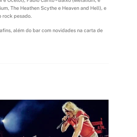
 e Ocelot), Fábio Carito – Baixo (Metalium, e
alium, The Heathen Scythe e Heaven and Hell), e
o rock pesado.
 afins, além do bar com novidades na carta de