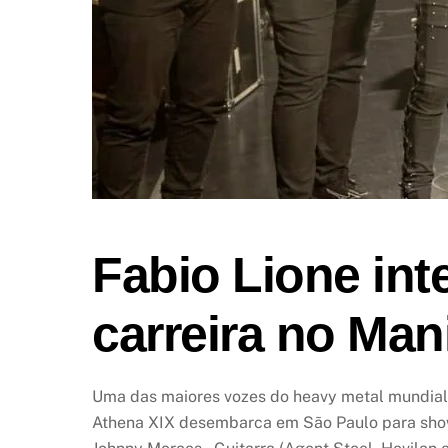
Fabio Lione int
carreira no Man
Uma das maiores vozes do heavy metal mundial, 
Athena XIX desembarca em São Paulo para show 