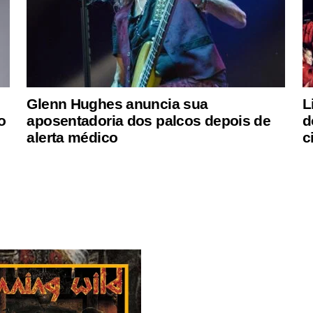
Glenn Hughes anuncia sua
L
o
aposentadoria dos palcos depois de
d
alerta médico
c