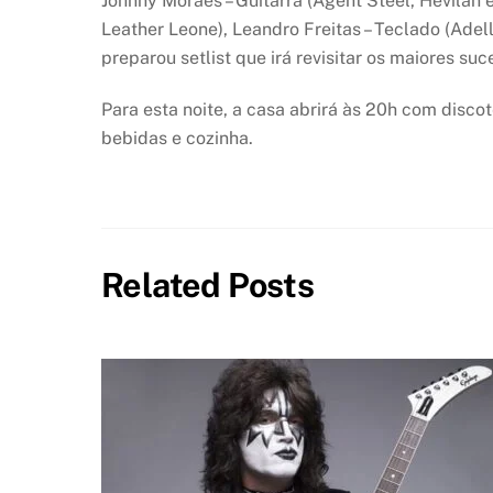
Johnny Moraes – Guitarra (Agent Steel, Hevilan e
Leather Leone), Leandro Freitas – Teclado (Adel
preparou setlist que irá revisitar os maiores s
Para esta noite, a casa abrirá às 20h com disco
bebidas e cozinha.
Related Posts