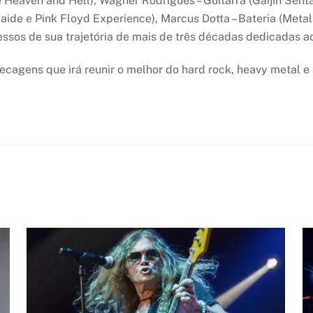
 Heaven and Hell), Wagner Rodrigues – Guitarra (Gaijin Sentai
laide e Pink Floyd Experience), Marcus Dotta – Bateria (Met
ucessos de sua trajetória de mais de três décadas dedicadas a
tecagens que irá reunir o melhor do hard rock, heavy metal e