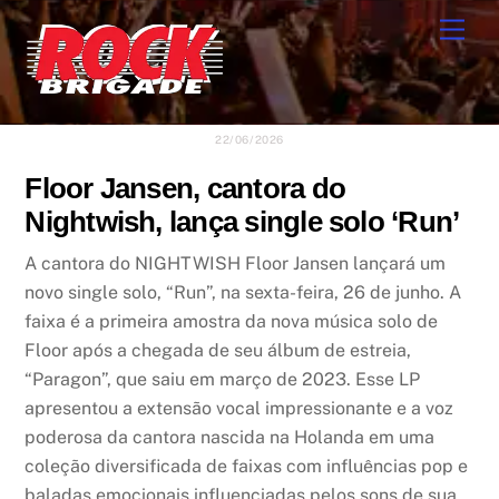
Skip
Men
to
content
22/06/2026
Floor Jansen, cantora do
Nightwish, lança single solo ‘Run’
A cantora do NIGHTWISH Floor Jansen lançará um
novo single solo, “Run”, na sexta-feira, 26 de junho. A
faixa é a primeira amostra da nova música solo de
Floor após a chegada de seu álbum de estreia,
“Paragon”, que saiu em março de 2023. Esse LP
apresentou a extensão vocal impressionante e a voz
poderosa da cantora nascida na Holanda em uma
coleção diversificada de faixas com influências pop e
baladas emocionais influenciadas pelos sons de sua