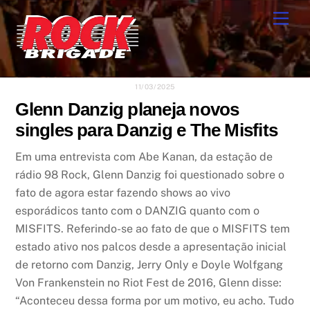
Skip
Men
to
content
11/03/2025
Glenn Danzig planeja novos
singles para Danzig e The Misfits
Em uma entrevista com Abe Kanan, da estação de
rádio 98 Rock, Glenn Danzig foi questionado sobre o
fato de agora estar fazendo shows ao vivo
esporádicos tanto com o DANZIG quanto com o
MISFITS. Referindo-se ao fato de que o MISFITS tem
estado ativo nos palcos desde a apresentação inicial
de retorno com Danzig, Jerry Only e Doyle Wolfgang
Von Frankenstein no Riot Fest de 2016, Glenn disse:
“Aconteceu dessa forma por um motivo, eu acho. Tudo