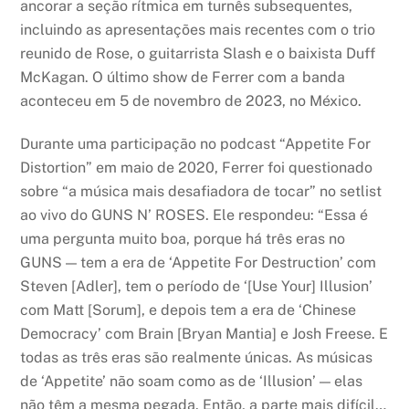
ancorar a seção rítmica em turnês subsequentes,
incluindo as apresentações mais recentes com o trio
reunido de Rose, o guitarrista Slash e o baixista Duff
McKagan. O último show de Ferrer com a banda
aconteceu em 5 de novembro de 2023, no México.
Durante uma participação no podcast “Appetite For
Distortion” em maio de 2020, Ferrer foi questionado
sobre “a música mais desafiadora de tocar” no setlist
ao vivo do GUNS N’ ROSES. Ele respondeu: “Essa é
uma pergunta muito boa, porque há três eras no
GUNS — tem a era de ‘Appetite For Destruction’ com
Steven [Adler], tem o período de ‘[Use Your] Illusion’
com Matt [Sorum], e depois tem a era de ‘Chinese
Democracy’ com Brain [Bryan Mantia] e Josh Freese. E
todas as três eras são realmente únicas. As músicas
de ‘Appetite’ não soam como as de ‘Illusion’ — elas
não têm a mesma pegada. Então, a parte mais difícil…