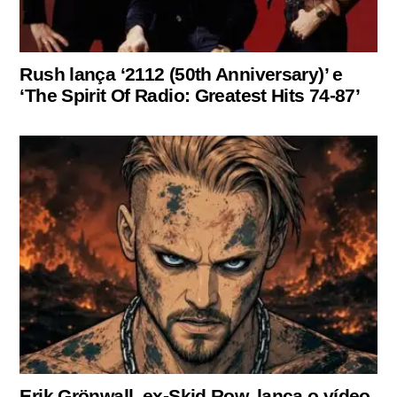
Rush lança ‘2112 (50th Anniversary)’ e
‘The Spirit Of Radio: Greatest Hits 74-87’
Erik Grönwall, ex-Skid Row, lança o vídeo