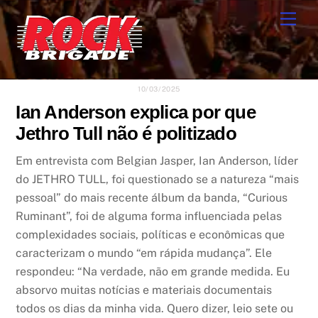
Skip
Men
to
content
10/03/2025
Ian Anderson explica por que
Jethro Tull não é politizado
Em entrevista com Belgian Jasper, Ian Anderson, líder
do JETHRO TULL, foi questionado se a natureza “mais
pessoal” do mais recente álbum da banda, “Curious
Ruminant”, foi de alguma forma influenciada pelas
complexidades sociais, políticas e econômicas que
caracterizam o mundo “em rápida mudança”. Ele
respondeu: “Na verdade, não em grande medida. Eu
absorvo muitas notícias e materiais documentais
todos os dias da minha vida. Quero dizer, leio sete ou