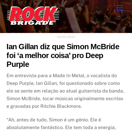
Skip
Men
to
content
26/05/2024
Ian Gillan diz que Simon McBride
foi ‘a melhor coisa’ pro Deep
Purple
Em entrevista para a Made In Metal, o vocalista do
Deep Purple, Ian Gillan, foi questionado sobre como
ele se sente em relação ao atual guitarrista da banda,
Simon McBride, tocar músicas originalmente escritas
e gravadas por Ritchie Blackmore.
“Ah, antes de tudo, Simon é um gênio. Ele é
absolutamente fantástico. Ele tem toda a energia,