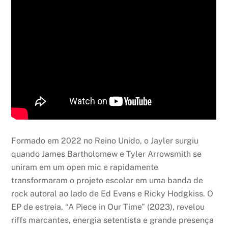
Formado em 2022 no Reino Unido, o Jayler surgiu
quando James Bartholomew e Tyler Arrowsmith se
uniram em um open mic e rapidamente
transformaram o projeto escolar em uma banda de
rock autoral ao lado de Ed Evans e Ricky Hodgkiss. O
EP de estreia, “A Piece in Our Time” (2023), revelou
riffs marcantes, energia setentista e grande presença