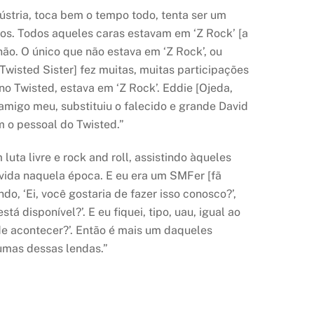
ústria, toca bem o tempo todo, tenta ser um
s. Todos aqueles caras estavam em ‘Z Rock’ [a
não. O único que não estava em ‘Z Rock’, ou
 Twisted Sister] fez muitas, muitas participações
 no Twisted, estava em ‘Z Rock’. Eddie [Ojeda,
amigo meu, substituiu o falecido e grande David
 o pessoal do Twisted.”
uta livre e rock and roll, assistindo àqueles
 vida naquela época. E eu era um SMFer [fã
o, ‘Ei, você gostaria de fazer isso conosco?’,
á disponível?’. E eu fiquei, tipo, uau, igual ao
de acontecer?’. Então é mais um daqueles
umas dessas lendas.”