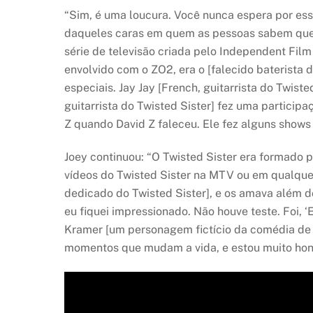
“Sim, é uma loucura. Você nunca espera por essa
daqueles caras em quem as pessoas sabem que p
série de televisão criada pelo Independent Film
envolvido com o ZO2, era o [falecido baterista d
especiais. Jay Jay [French, guitarrista do Twiste
guitarrista do Twisted Sister] fez uma particip
Z quando David Z faleceu. Ele fez alguns show
Joey continuou: “O Twisted Sister era formado po
vídeos do Twisted Sister na MTV ou em qualquer
dedicado do Twisted Sister], e os amava além do 
eu fiquei impressionado. Não houve teste. Foi, ‘E
Kramer [um personagem fictício da comédia de t
momentos que mudam a vida, e estou muito hon