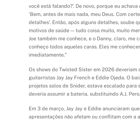
você está falando?’. De novo, porque eu achava 
‘Bem, antes de mais nada, meu Deus. Com certez
detalhes’. Então, após alguns detalhes, soube q
motivos de saúde — tudo coisa muito, muito menor
Joe também me conhece, e o Danny, claro, me c
conheço todos aqueles caras. Eles me conhecem
imediatamente.”
Os shows do Twisted Sister em 2026 deveriam o
guitarristas Jay Jay French e Eddie Ojeda. O ba
projetos solos de Snider, estava escalado par
deveria assumir a bateria, substituindo A.J. Per
Em 3 de março, Jay Jay e Eddie anunciaram que 
apresentações não afetam ou conflitam com a ag