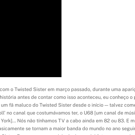
o com o Twisted Sister em março passado, durante uma apari
história antes de contar como isso aconteceu, eu conheço o
 um fã maluco do Twisted Sister desde o início — talvez com
Roll’ no canal que costumávamos ter, o U68 [um canal de mú
a York]… Nós não tínhamos TV a cabo ainda em 82 ou 83. E me
 basicamente se tornam a maior banda do mundo no ano seguin