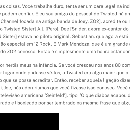
s coisas. Você trabalha duro, tenta ser um cara legal na ind
odem confiar. E eu sou amigo do pessoal do Twisted há ano
 Channel focada na antiga banda de Joey, ZO2], acredite ou 
o Twisted Sister] A.J. [Pero]. Dee [Snider, agora ex-cantor do
d Sister] estava no piloto original. Sebastian, que agora está
ação especial em ‘Z Rock’. E Mark Mendoza, que é um grande 
s do ZO2 conosco. Então é simplesmente uma honra estar com
r heróis meus na infância. Se você cresceu nos anos 80 com l
 lugar onde pudesse vê-los, o Twisted era algo maior que a
que se possa acreditar. Então, receber aquela ligação dizend
i, Joe, nós adoraríamos que você fizesse isso conosco. Você est
elevisão americana ‘Seinfeld’], tipo, ‘O que diabos acabou 
rado e lisonjeado por ser lembrado na mesma frase que alg