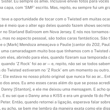
 Sister. Eu sempre os amei. Inclusive enviei fotos para vocês
a capa, com ‘SMF’ escrito. Mas, repito, eu sempre fui um gr
2 teve a oportunidade de tocar com o Twisted em muitas oca
se é meio que o alter ego deles quando fazem shows secret
 no Starland Ballroom em Nova Jersey. E nós nos tornamos 
 mas no aspecto pessoal, são todos caras fantásticos. São 
e o [Mark] Mendoza ameaçava o Paulie [cantor do ZO2, Paul 
era uma camaradagem muito boa que tínhamos com o Twisted
om eles, abrindo para eles, quando fizeram sua temporada 
quando ‘Z Rock’ foi ao ar — e, repito, não sei se todos sabe
do Twisted estiveram no ‘Z Rock’ em um momento ou outro. 
k’. Ele estava no nosso piloto original que nunca foi ao ar… 
 dos anos. Eu amo esses caras além do que se possa acredit
s, Danny [Stanton], e ele me deixou uma mensagem. E acho que
a. E eu sei que o Danny ama o KISS e era um grande fã do Pe
 Peter. Então, quando retornei a ligação, esperava falar sob
, eu acho, se bem me lembro da maneira exata como ele diss