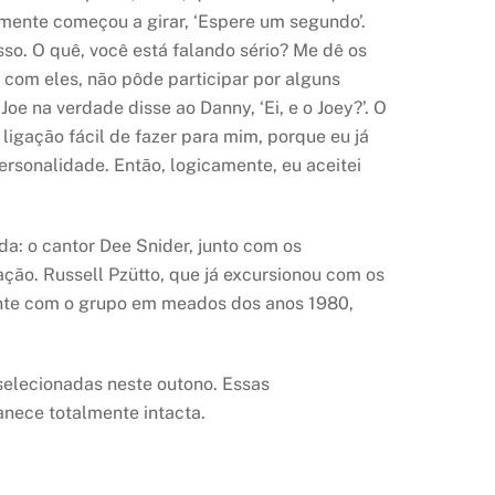
a mente começou a girar, ‘Espere um segundo’.
so. O quê, você está falando sério? Me dê os
 com eles, não pôde participar por alguns
oe na verdade disse ao Danny, ‘Ei, e o Joey?’. O
gação fácil de fazer para mim, porque eu já
sonalidade. Então, logicamente, eu aceitei
a: o cantor Dee Snider, junto com os
ação. Russell Pzütto, que já excursionou com os
mente com o grupo em meados dos anos 1980,
selecionadas neste outono. Essas
anece totalmente intacta.