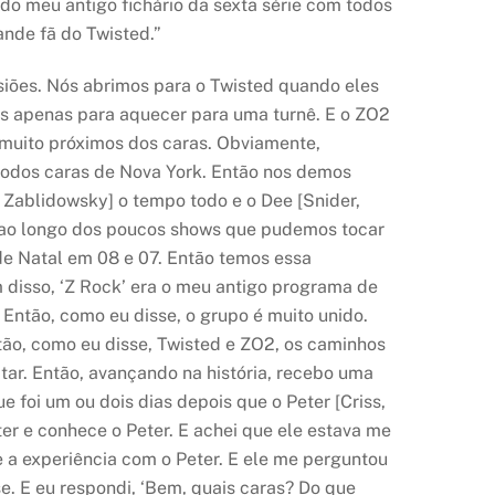
 do meu antigo fichário da sexta série com todos
ande fã do Twisted.”
siões. Nós abrimos para o Twisted quando eles
os apenas para aquecer para uma turnê. E o ZO2
muito próximos dos caras. Obviamente,
todos caras de Nova York. Então nos demos
Zablidowsky] o tempo todo e o Dee [Snider,
 ao longo dos poucos shows que pudemos tocar
de Natal em 08 e 07. Então temos essa
m disso, ‘Z Rock’ era o meu antigo programa de
Então, como eu disse, o grupo é muito unido.
Então, como eu disse, Twisted e ZO2, os caminhos
ar. Então, avançando na história, recebo uma
 foi um ou dois dias depois que o Peter [Criss,
ter e conhece o Peter. E achei que ele estava me
re a experiência com o Peter. E ele me perguntou
e. E eu respondi, ‘Bem, quais caras? Do que