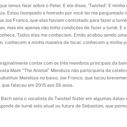
que íamos falar sobre o Peter. E ele disse, ‘Twisted’. E minh
a. Estou lisonjeado e honrado por você ter me perguntado is
ue Joe Franco, que eles haviam contratado para fazer a turnê
, mas ele apenas não tinha condições de fazer a turnê. E o J
onhece. Todos eles me conheciam. Então acabou sendo uma li
, conhecem a minha maneira de tocar, conhecem a minha per
riginalmente contar com os três membros principais da band
ixista Mark “The Animal” Mendoza não participaria da celebr
a substituir Mendoza no baixo. Joe Franco, que tocou breve
o, que faleceu em 2015 aos 55 anos.
Bach seria o vocalista do Twisted Sister em algumas datas 
enda de turnê solo atual ou futura de Sebastian, que perm