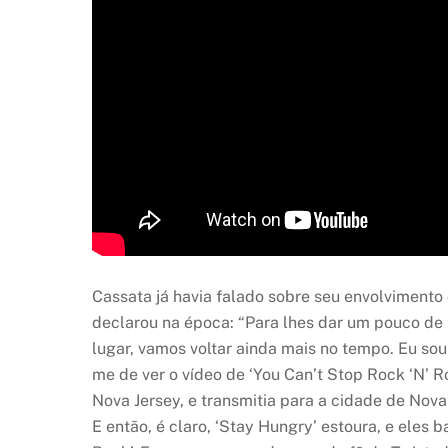
Cassata já havia falado sobre seu envolviment
declarou na época: “Para lhes dar um pouco de 
lugar, vamos voltar ainda mais no tempo. Eu sou
me de ver o vídeo de ‘You Can’t Stop Rock ‘N’ 
Nova Jersey, e transmitia para a cidade de Nov
E então, é claro, ‘Stay Hungry’ estoura, e eles