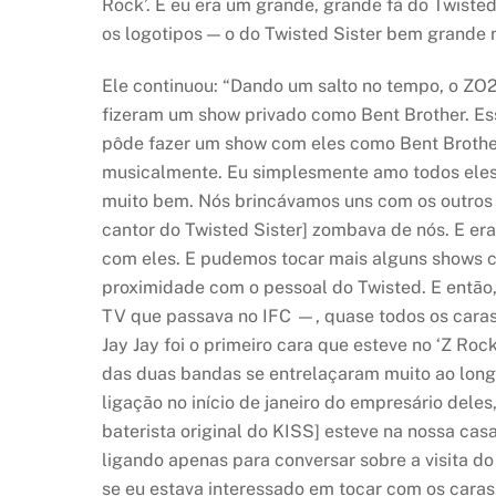
Rock’. E eu era um grande, grande fã do Twisted
os logotipos — o do Twisted Sister bem grande n
Ele continuou: “Dando um salto no tempo, o ZO
fizeram um show privado como Bent Brother. Es
pôde fazer um show com eles como Bent Brother
musicalmente. Eu simplesmente amo todos eles,
muito bem. Nós brincávamos uns com os outros 
cantor do Twisted Sister] zombava de nós. E 
com eles. E pudemos tocar mais alguns shows c
proximidade com o pessoal do Twisted. E então, 
TV que passava no IFC —, quase todos os caras 
Jay Jay foi o primeiro cara que esteve no ‘Z Roc
das duas bandas se entrelaçaram muito ao longo
ligação no início de janeiro do empresário dele
baterista original do KISS] esteve na nossa cas
ligando apenas para conversar sobre a visita do
se eu estava interessado em tocar com os caras