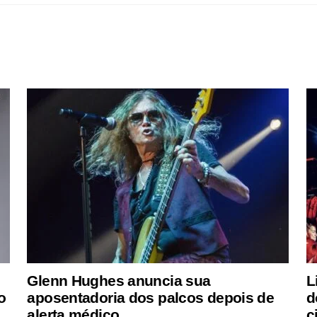
Glenn Hughes anuncia sua
L
o
aposentadoria dos palcos depois de
d
alerta médico
c