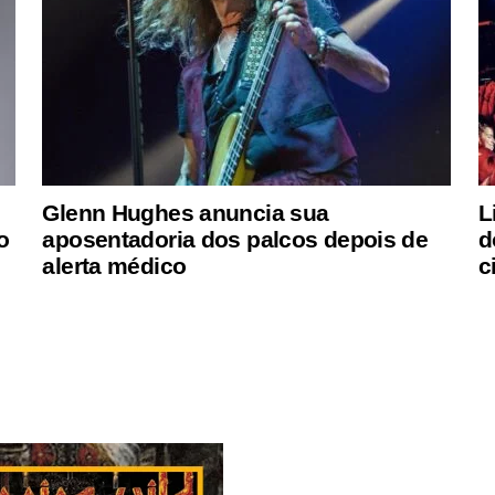
Glenn Hughes anuncia sua
L
o
aposentadoria dos palcos depois de
d
alerta médico
c