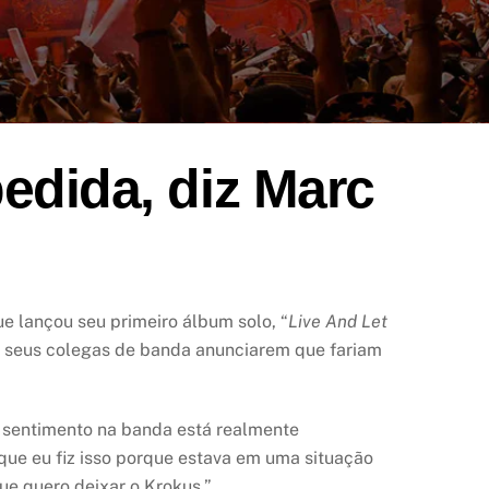
edida, diz Marc
ue lançou seu primeiro álbum solo, “
Live And Let
e e seus colegas de banda anunciarem que fariam
o sentimento na banda está realmente
que eu fiz isso porque estava em uma situação
ue quero deixar o Krokus.”