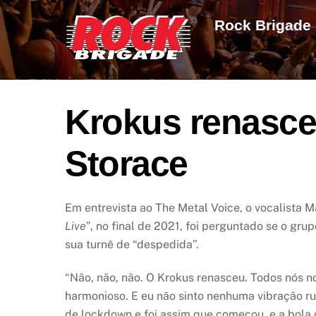
Skip
Rock Brigade
to
content
Krokus renasce
Storace
Em entrevista ao The Metal Voice, o vocalista M
Live”
, no final de 2021, foi perguntado se o gr
sua turnê de “despedida”.
“Não, não, não. O Krokus renasceu. Todos nós n
harmonioso. E eu não sinto nenhuma vibração ru
de lockdown e foi assim que começou, e a bola 