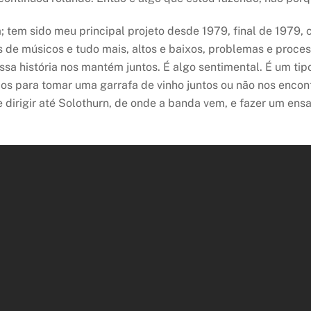
; tem sido meu principal projeto desde 1979, final de 1979,
de músicos e tudo mais, altos e baixos, problemas e process
sa história nos mantém juntos. É algo sentimental. É um tip
 para tomar uma garrafa de vinho juntos ou não nos encont
e dirigir até Solothurn, de onde a banda vem, e fazer um ensa