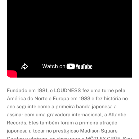
Fundado em 1981, o LOUDNESS fez uma turnê pela
América do Norte e Europa em 1983 e fez história no
ano seguinte como a primeira banda japonesa a
assinar com uma gravadora internacional, a Atlantic
Records. Eles também foram a primeira atração
japonesa a tocar no prestigioso Madison Square
Garden e abriram um show para o MÖTLEY CRÜE. Seu