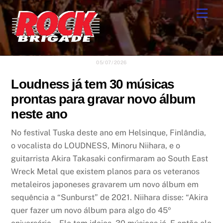
Skip
Men
to
content
05/07/2026
Loudness já tem 30 músicas
prontas para gravar novo álbum
neste ano
No festival Tuska deste ano em Helsinque, Finlândia,
o vocalista do LOUDNESS, Minoru Niihara, e o
guitarrista Akira Takasaki confirmaram ao South East
Wreck Metal que existem planos para os veteranos
metaleiros japoneses gravarem um novo álbum em
sequência a “Sunburst” de 2021. Niihara disse: “Akira
quer fazer um novo álbum para algo do 45º