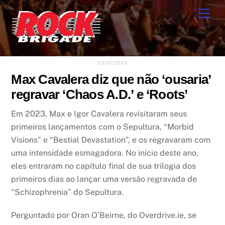
Skip
Men
to
content
05/10/2024
Max Cavalera diz que não ‘ousaria’
regravar ‘Chaos A.D.’ e ‘Roots’
Em 2023, Max e Igor Cavalera revisitaram seus
primeiros lançamentos com o Sepultura, “Morbid
Visions” e “Bestial Devastation”, e os regravaram com
uma intensidade esmagadora. No início deste ano,
eles entraram no capítulo final de sua trilogia dos
primeiros dias ao lançar uma versão regravada de
“Schizophrenia” do Sepultura.
Perguntado por Oran O’Beirne, do Overdrive.ie, se