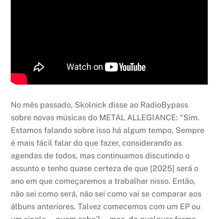
No mês passado, Skolnick disse ao RadioBypass
sobre novas músicas do METAL ALLEGIANCE: “Sim.
Estamos falando sobre isso há algum tempo. Sempre
é mais fácil falar do que fazer, considerando as
agendas de todos, mas continuamos discutindo o
assunto e tenho quase certeza de que [2025] será o
ano em que começaremos a trabalhar nisso. Então,
não sei como será, não sei como vai se comparar aos
álbuns anteriores. Talvez comecemos com um EP ou