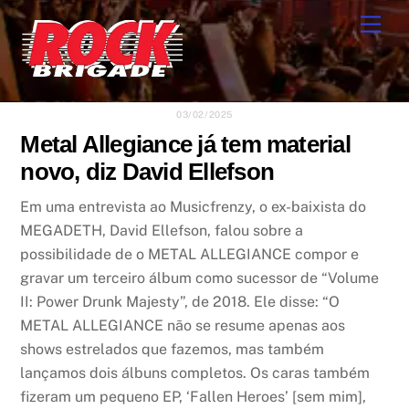
Skip
Men
to
content
03/02/2025
Metal Allegiance já tem material
novo, diz David Ellefson
Em uma entrevista ao Musicfrenzy, o ex-baixista do
MEGADETH, David Ellefson, falou sobre a
possibilidade de o METAL ALLEGIANCE compor e
gravar um terceiro álbum como sucessor de “Volume
II: Power Drunk Majesty”, de 2018. Ele disse: “O
METAL ALLEGIANCE não se resume apenas aos
shows estrelados que fazemos, mas também
lançamos dois álbuns completos. Os caras também
fizeram um pequeno EP, ‘Fallen Heroes’ [sem mim],