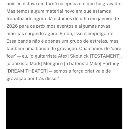
pois eu estava em turnê na época em que foi gravado.
Mas temos algum material novo em que estamos
trabalhando agora. Já estamos de olho em janeiro de
2026 para os próximos eventos e algumas novas
músicas surgindo agora. Então, isso é empolgante.
Essa banda não é apenas um grupo de estrelas, mas
também uma banda de gravação. Chamamos de ‘core
four’ — eu, [o guitarrista Alex] Skolnick [TESTAMENT],
[o baixista Mark] Menghi e [o baterista Mike] Portnoy
[DREAM THEATER] — somos a força criativa e de
gravação por trás disso.”