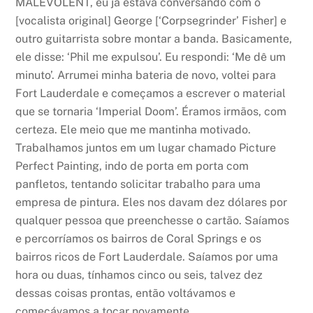
MALEVOLENT, eu já estava conversando com o
[vocalista original] George [‘Corpsegrinder’ Fisher] e
outro guitarrista sobre montar a banda. Basicamente,
ele disse: ‘Phil me expulsou’. Eu respondi: ‘Me dê um
minuto’. Arrumei minha bateria de novo, voltei para
Fort Lauderdale e começamos a escrever o material
que se tornaria ‘Imperial Doom’. Éramos irmãos, com
certeza. Ele meio que me mantinha motivado.
Trabalhamos juntos em um lugar chamado Picture
Perfect Painting, indo de porta em porta com
panfletos, tentando solicitar trabalho para uma
empresa de pintura. Eles nos davam dez dólares por
qualquer pessoa que preenchesse o cartão. Saíamos
e percorríamos os bairros de Coral Springs e os
bairros ricos de Fort Lauderdale. Saíamos por uma
hora ou duas, tínhamos cinco ou seis, talvez dez
dessas coisas prontas, então voltávamos e
começávamos a tocar novamente.