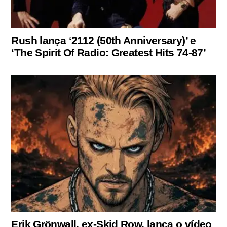
Rush lança ‘2112 (50th Anniversary)’ e
‘The Spirit Of Radio: Greatest Hits 74-87’
Erik Grönwall, ex-Skid Row, lança o vídeo