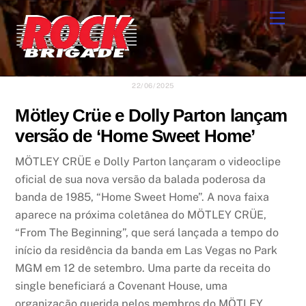
Skip
Men
to
content
22/06/2025
Mötley Crüe e Dolly Parton lançam
versão de ‘Home Sweet Home’
MÖTLEY CRÜE e Dolly Parton lançaram o videoclipe
oficial de sua nova versão da balada poderosa da
banda de 1985, “Home Sweet Home”. A nova faixa
aparece na próxima coletânea do MÖTLEY CRÜE,
“From The Beginning”, que será lançada a tempo do
início da residência da banda em Las Vegas no Park
MGM em 12 de setembro. Uma parte da receita do
single beneficiará a Covenant House, uma
organização querida pelos membros do MÖTLEY