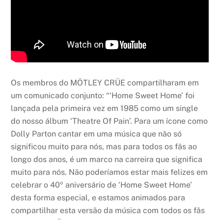
Os membros do MÖTLEY CRÜE compartilharam em
um comunicado conjunto: “‘Home Sweet Home’ foi
lançada pela primeira vez em 1985 como um single
do nosso álbum ‘Theatre Of Pain’. Para um ícone como
Dolly Parton cantar em uma música que não só
significou muito para nós, mas para todos os fãs ao
longo dos anos, é um marco na carreira que significa
muito para nós. Não poderíamos estar mais felizes em
celebrar o 40º aniversário de ‘Home Sweet Home’
desta forma especial, e estamos animados para
compartilhar esta versão da música com todos os fãs