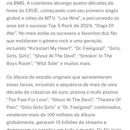
via BMG. A coletânea abrange quatro décadas de
hinos do CRÜE, começando com seu primeiro single
global e vídeo da MTV, “Live Wire”, e percorrendo os
anos até o sucesso Top 5 Rock de 2024, “Dogs Of
War”. No meio estão os sucessos e favoritos dos fãs
que moldaram o gênero rock e uma geração,
incluindo “Kickstart My Heart”, “Dr. Feelgood”, “Girls,
Girls, Girls”, “Shout At The Devil”, “Smokin’ In The
Boys Room”, “Wild Side” e muitos mais.
Os álbuns de estúdio originais que apresentaram
essas faixas, incluindo a sequência de mais de uma
década de clássicos de ouro, platina e multi-platina
“Too Fast For Love”, “Shout At The Devil”, “Theatre Of
Pain”, “Girls Girls Girls” e “Dr. Feelgood” combinados,
venderam mais de 100 milhões de álbuns
globalmente, geraram 10 bilhões de streams e
dominaram as paradas em todo o mundo. Os fãs leais