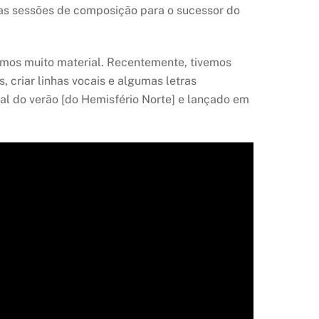
das sessões de composição para o sucessor do
mos muito material. Recentemente, tivemos
 criar linhas vocais e algumas letras
nal do verão [do Hemisfério Norte] e lançado em