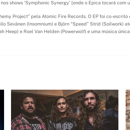
nos shows ‘Symphonic Synergy’ [onde o Epica tocará com um
my Project” pela Atomic Fire Records. O EP foi co-escrito
lo Sevänen (Insomnium) e Björn “Speed” Strid (Soilwork) 
Uriah Heep) e Roel Van Helden (Powerwolf) e uma música únic