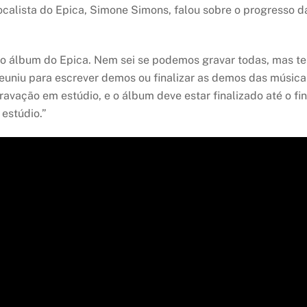
ocalista do Epica, Simone Simons, falou sobre o progresso 
o álbum do Epica. Nem sei se podemos gravar todas, mas te
uniu para escrever demos ou finalizar as demos das músicas,
avação em estúdio, e o álbum deve estar finalizado até o fi
estúdio.”