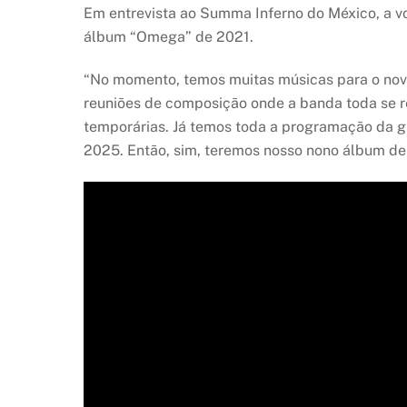
Em entrevista ao Summa Inferno do México, a v
álbum “Omega” de 2021.
“No momento, temos muitas músicas para o nov
reuniões de composição onde a banda toda se re
temporárias. Já temos toda a programação da gr
2025. Então, sim, teremos nosso nono álbum de 