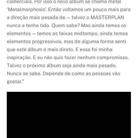
comerciais. Por isso o novo álbum se chama metal
‘Metalmorphosis’. Então voltamos um pouco mais para
a direção mais pesada de — talvez o MASTERPLAN
nunca a tenha tido. Quem sabe? Mas ainda temos os
elementos — temos as faixas midtempo, ainda temos
elementos progressivos, mas de alguma forma senti
que este álbum é mais direto. E essa foi minha
inspiração. E eu não quis fazer nenhum compromisso.
Talvez o próximo álbum seja ainda mais pesado.
Nunca se sabe. Depende de como as pessoas vão
gostar.”