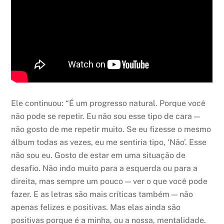
Ele continuou: “É um progresso natural. Porque você
não pode se repetir. Eu não sou esse tipo de cara —
não gosto de me repetir muito. Se eu fizesse o mesmo
álbum todas as vezes, eu me sentiria tipo, ‘Não’. Esse
não sou eu. Gosto de estar em uma situação de
desafio. Não indo muito para a esquerda ou para a
direita, mas sempre um pouco — ver o que você pode
fazer. E as letras são mais críticas também — não
apenas felizes e positivas. Mas elas ainda são
positivas porque é a minha, ou a nossa, mentalidade.