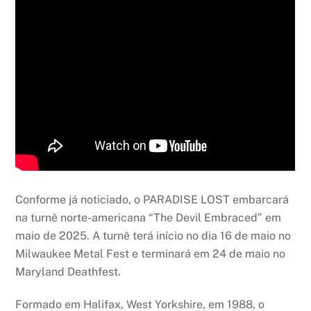
Conforme já noticiado, o PARADISE LOST embarcará
na turnê norte-americana “The Devil Embraced” em
maio de 2025. A turnê terá início no dia 16 de maio no
Milwaukee Metal Fest e terminará em 24 de maio no
Maryland Deathfest.
Formado em Halifax, West Yorkshire, em 1988, o