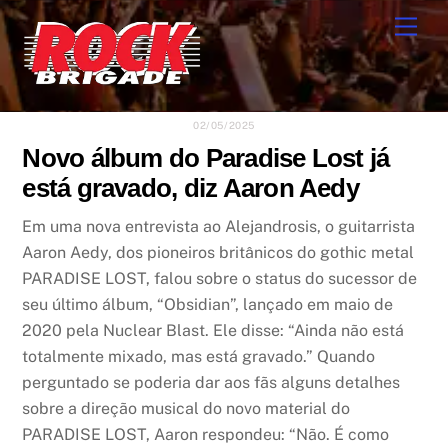
Skip
Men
to
content
02/05/2025
Novo álbum do Paradise Lost já
está gravado, diz Aaron Aedy
Em uma nova entrevista ao Alejandrosis, o guitarrista
Aaron Aedy, dos pioneiros britânicos do gothic metal
PARADISE LOST, falou sobre o status do sucessor de
seu último álbum, “Obsidian”, lançado em maio de
2020 pela Nuclear Blast. Ele disse: “Ainda não está
totalmente mixado, mas está gravado.” Quando
perguntado se poderia dar aos fãs alguns detalhes
sobre a direção musical do novo material do
PARADISE LOST, Aaron respondeu: “Não. É como