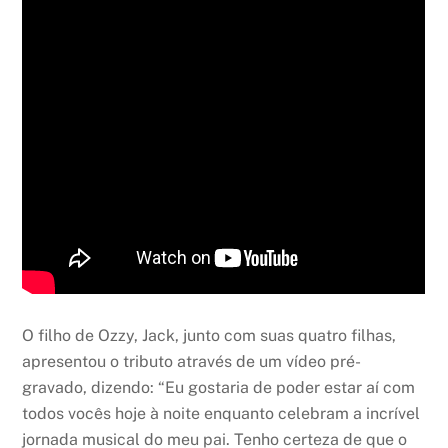
O filho de Ozzy, Jack, junto com suas quatro filhas,
apresentou o tributo através de um vídeo pré-
gravado, dizendo: “Eu gostaria de poder estar aí com
todos vocês hoje à noite enquanto celebram a incrível
jornada musical do meu pai. Tenho certeza de que o