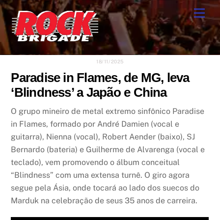
Skip
Men
to
content
18/11/2025
Paradise in Flames, de MG, leva
‘Blindness’ a Japão e China
O grupo mineiro de metal extremo sinfônico Paradise
in Flames, formado por André Damien (vocal e
guitarra), Nienna (vocal), Robert Aender (baixo), SJ
Bernardo (bateria) e Guilherme de Alvarenga (vocal e
teclado), vem promovendo o álbum conceitual
“Blindness” com uma extensa turnê. O giro agora
segue pela Ásia, onde tocará ao lado dos suecos do
Marduk na celebração de seus 35 anos de carreira.