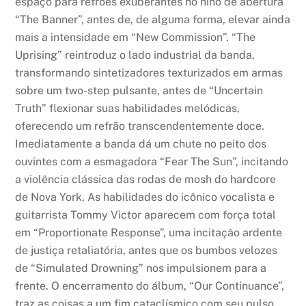
espaço para refrões exuberantes no hino de abertura
“The Banner”, antes de, de alguma forma, elevar ainda
mais a intensidade em “New Commission”. “The
Uprising” reintroduz o lado industrial da banda,
transformando sintetizadores texturizados em armas
sobre um two-step pulsante, antes de “Uncertain
Truth” flexionar suas habilidades melódicas,
oferecendo um refrão transcendentemente doce.
Imediatamente a banda dá um chute no peito dos
ouvintes com a esmagadora “Fear The Sun”, incitando
a violência clássica das rodas de mosh do hardcore
de Nova York. As habilidades do icônico vocalista e
guitarrista Tommy Victor aparecem com força total
em “Proportionate Response”, uma incitação ardente
de justiça retaliatória, antes que os bumbos velozes
de “Simulated Drowning” nos impulsionem para a
frente. O encerramento do álbum, “Our Continuance”,
traz as coisas a um fim cataclísmico com seu pulso