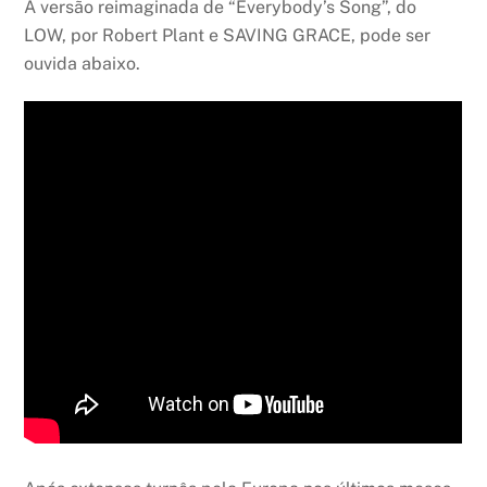
A versão reimaginada de “Everybody’s Song”, do
LOW, por Robert Plant e SAVING GRACE, pode ser
ouvida abaixo.