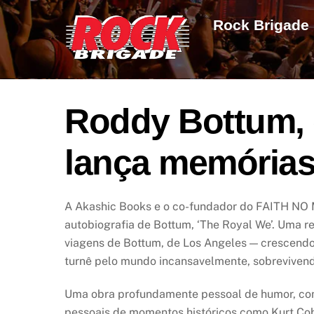
Skip
Rock Brigade
to
content
Roddy Bottum, 
lança memória
A Akashic Books e o co-fundador do FAITH NO 
autobiografia de Bottum, ‘The Royal We’. Uma re
viagens de Bottum, de Los Angeles — crescend
turnê pelo mundo incansavelmente, sobrevivendo
Uma obra profundamente pessoal de humor, come
pessoais de momentos históricos como Kurt Cob