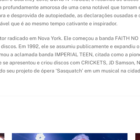
a profundamente amorosa de uma cena notável que tornam es
ra e desprovida de autopiedade, as declarações ousadas e 
vel que é ao mesmo tempo cativante e inspirador.
 ator radicado em Nova York. Ele começou a banda FAITH NO
 discos. Em 1992, ele se assumiu publicamente e expandiu o
ou a aclamada banda IMPERIAL TEEN, citada como a pioneira
0 e se apresentou e criou discos com CRICKETS, JD Samso
do seu projeto de ópera ‘Sasquatch’ em um musical na cidade