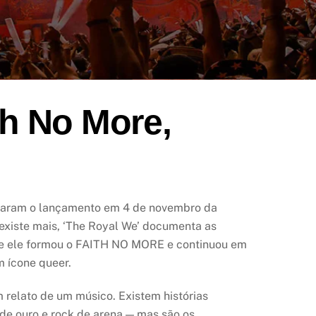
h No More,
ciaram o lançamento em 4 de novembro da
 existe mais, ‘The Royal We’ documenta as
de ele formou o FAITH NO MORE e continuou em
m ícone queer.
 relato de um músico. Existem histórias
de ouro e rock de arena — mas são os