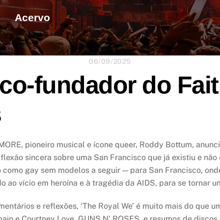
Acervo
06/09/2025
co-fundador do Fait
s
MORE, pioneiro musical e ícone queer, Roddy Bottum, anun
flexão sincera sobre uma San Francisco que já existiu e não
o como gay sem modelos a seguir — para San Francisco, on
 ao vício em heroína e à tragédia da AIDS, para se tornar u
ntários e reflexões, ‘The Royal We’ é muito mais do que um
ain e Courtney Love, GUNS N’ ROSES, e resumos de discos 