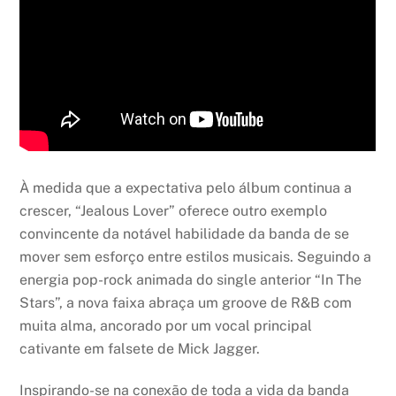
À medida que a expectativa pelo álbum continua a
crescer, “Jealous Lover” oferece outro exemplo
convincente da notável habilidade da banda de se
mover sem esforço entre estilos musicais. Seguindo a
energia pop-rock animada do single anterior “In The
Stars”, a nova faixa abraça um groove de R&B com
muita alma, ancorado por um vocal principal
cativante em falsete de Mick Jagger.
Inspirando-se na conexão de toda a vida da banda