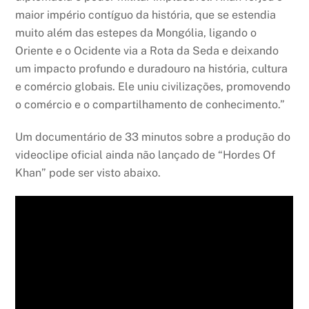
maior império contíguo da história, que se estendia
muito além das estepes da Mongólia, ligando o
Oriente e o Ocidente via a Rota da Seda e deixando
um impacto profundo e duradouro na história, cultura
e comércio globais. Ele uniu civilizações, promovendo
o comércio e o compartilhamento de conhecimento.”
Um documentário de 33 minutos sobre a produção do
videoclipe oficial ainda não lançado de “Hordes Of
Khan” pode ser visto abaixo.