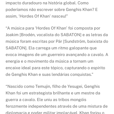
impacto duradouro na história global. Como
poderíamos não escrever sobre Genghis Khan? E
assim, ‘Hordes Of Khan’ nasceu!”
“A música para ‘Hordes Of Khan’ foi composta por
Joakim [Brodén, vocalista do SABATON] e as letras da
música foram escritas por Pär [Sundström, baixista do
SABATON]. Ela carrega um ritmo galopante que
evoca imagens de um guerreiro avançando a cavalo. A
energia e o movimento da música a tornam um
encaixe ideal para este tópico, capturando o espírito
de Genghis Khan e suas lendárias conquistas.”
“Nascido como Temujin, filho de Yesugei, Genghis
Khan foi um estrategista brilhante e um mestre da
guerra a cavalo. Ele uniu as tribos mongóis
ferozmente independentes através de uma mistura de
diplomacia e poder militar implacável. Khan forjou o