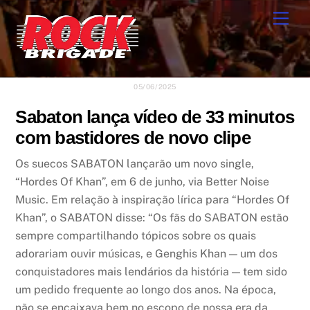
Skip
Men
to
content
05/06/2025
Sabaton lança vídeo de 33 minutos
com bastidores de novo clipe
Os suecos SABATON lançarão um novo single,
“Hordes Of Khan”, em 6 de junho, via Better Noise
Music. Em relação à inspiração lírica para “Hordes Of
Khan”, o SABATON disse: “Os fãs do SABATON estão
sempre compartilhando tópicos sobre os quais
adorariam ouvir músicas, e Genghis Khan — um dos
conquistadores mais lendários da história — tem sido
um pedido frequente ao longo dos anos. Na época,
não se encaixava bem no escopo de nossa era da