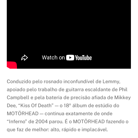
Conduzido pelo rosnado inconfundível de Lemmy,
apoiado pelo trabalho de guitarra escaldante de Phil
Campbell e pela bateria de precisão afiada de Mikkey
Dee, “Kiss Of Death” — o 18º álbum de estúdio do
MOTÖRHEAD — continua exatamente de onde
“Inferno” de 2004 parou. É o MOTÖRHEAD fazendo o
que faz de melhor: alto, rápido e implacável.