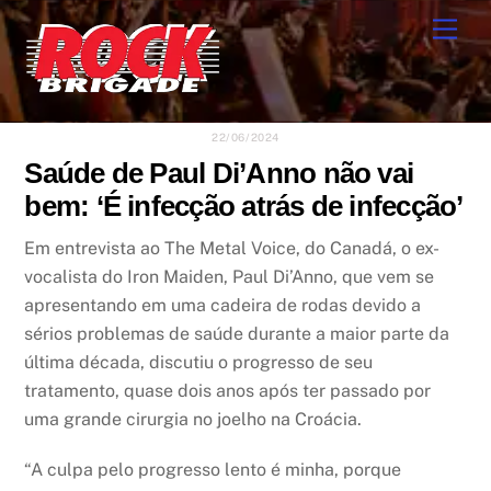
Skip
Men
to
content
22/06/2024
Saúde de Paul Di’Anno não vai
bem: ‘É infecção atrás de infecção’
Em entrevista ao The Metal Voice, do Canadá, o ex-
vocalista do Iron Maiden, Paul Di’Anno, que vem se
apresentando em uma cadeira de rodas devido a
sérios problemas de saúde durante a maior parte da
última década, discutiu o progresso de seu
tratamento, quase dois anos após ter passado por
uma grande cirurgia no joelho na Croácia.
“A culpa pelo progresso lento é minha, porque