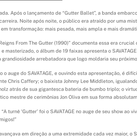
da. Após o lançamento de “Gutter Ballet”, a banda embarco
arreira. Noite após noite, o público era atraído por uma mi
a em transformação: mais pesada, mais ampla e mais dramát
Reigns From The Gutter (1990)” documenta essa era crucial 
do e masterizado, o álbum de 19 faixas apresenta o SAVATAG
 grandiosidade arrebatadora que logo moldaria seu próximo 
o auge do SAVATAGE, e ouvindo esta apresentação, é difícil
ante Chris Caffery; o baixista Johnny Lee Middleton, igualand
 atrás de sua gigantesca bateria de bumbo triplo; o virtuo
ático mestre de cerimônias Jon Oliva em sua forma absolutam
: “A turnê ‘Gutter’ foi o SAVATAGE no auge de seu show ao v
amigos!”
avançava em direção a uma extremidade cada vez maior, o 