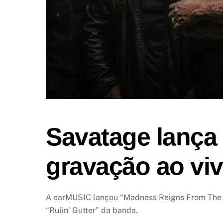
Savatage lança 
gravação ao vi
A earMUSIC lançou “Madness Reigns From The Gu
“Rulin’ Gutter” da banda.