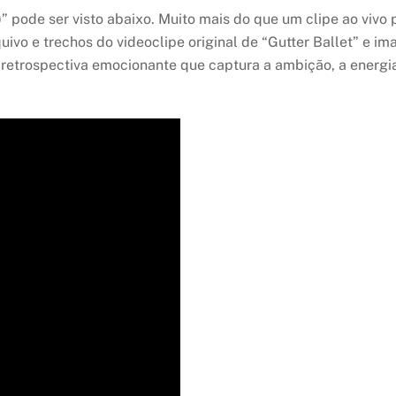
90)” pode ser visto abaixo. Muito mais do que um clipe ao viv
uivo e trechos do videoclipe original de “Gutter Ballet” e i
retrospectiva emocionante que captura a ambição, a energia