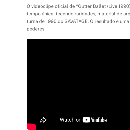
O videoclipe oficial de “Gutter Ballet (Live 19
tempo única, tecendo raridades, material de arq
turnê de 1990 do SAVATAGE. O resultado é uma 
poderes.