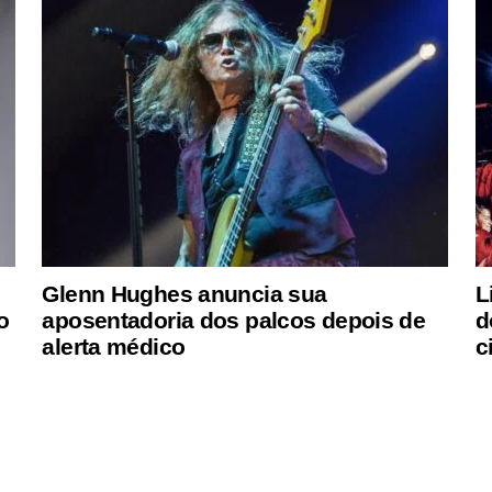
Glenn Hughes anuncia sua
L
o
aposentadoria dos palcos depois de
d
alerta médico
c