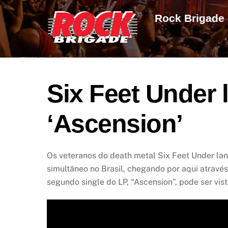
Skip
Rock Brigade
to
content
Six Feet Under 
‘Ascension’
Os veteranos do death metal Six Feet Under lan
simultâneo no Brasil, chegando por aqui através
segundo single do LP, “Ascension”, pode ser vist