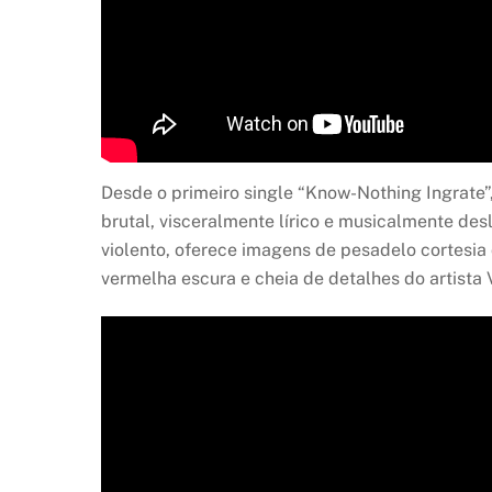
Desde o primeiro single “Know-Nothing Ingrate”
brutal, visceralmente lírico e musicalmente de
violento, oferece imagens de pesadelo cortesia 
vermelha escura e cheia de detalhes do artista V