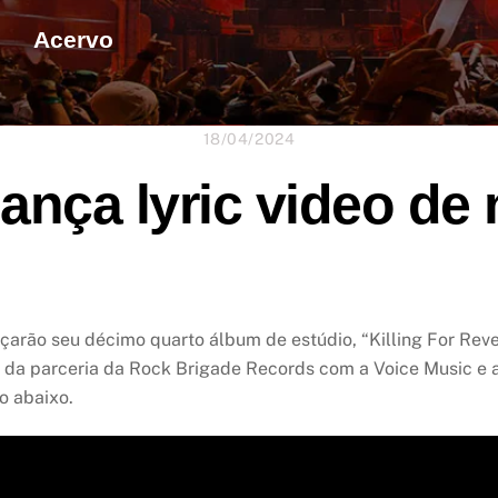
Acervo
18/04/2024
lança lyric video de
çarão seu décimo quarto álbum de estúdio, “Killing For Rev
 da parceria da Rock Brigade Records com a Voice Music e a 
o abaixo.