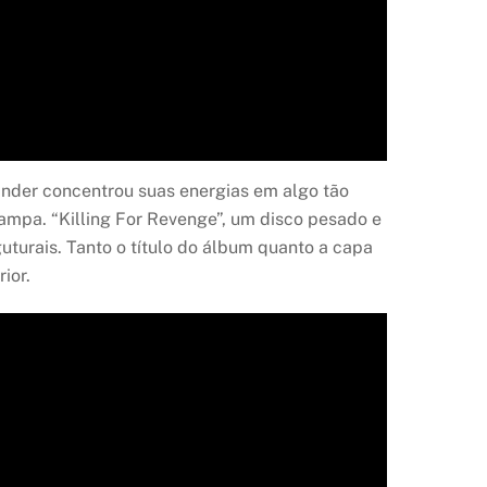
 Under concentrou suas energias em algo tão
ampa. “Killing For Revenge”, um disco pesado e
guturais. Tanto o título do álbum quanto a capa
ior.