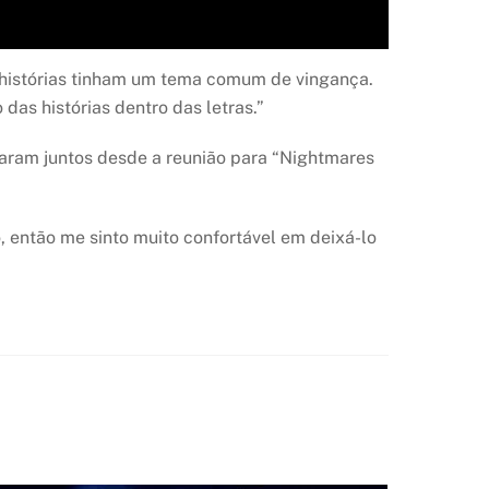
 e histórias tinham um tema comum de vingança.
das histórias dentro das letras.”
iaram juntos desde a reunião para “Nightmares
 então me sinto muito confortável em deixá-lo