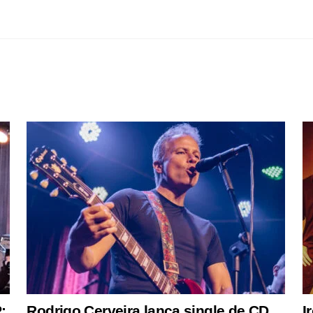
:
Rodrigo Cerveira lança single de CD
I