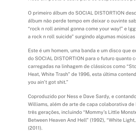
O primeiro álbum do SOCIAL DISTORTION desde a
álbum não perde tempo em deixar o ouvinte sabe
“rock n roll animal gonna come your way!” e I
a rock n roll suicide” surgindo algumas músicas
Este é um homem, uma banda e um disco que ex
do SOCIAL DISTORTION para o futuro quanto ce
carregadas na linhagem de clássicos como “Stor
Heat, White Trash” de 1996, esta última contendo
you ain’t got shit.”
Coproduzido por Ness e Dave Sardy, e conta
Williams, além de arte de capa colaborativa de
três gerações, incluindo “Mommy’s Little Monste
Between Heaven And Hell” (1992), “White Light,
(2011).