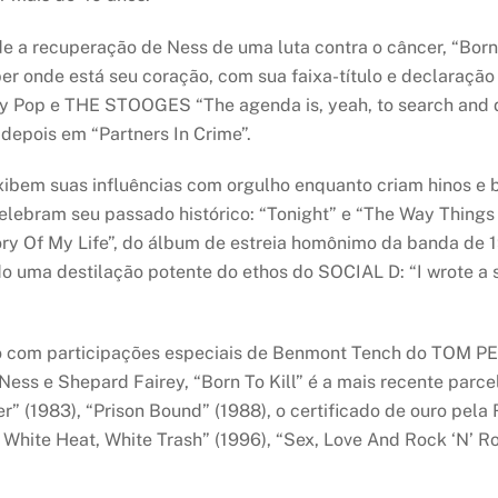
 recuperação de Ness de uma luta contra o câncer, “Born T
r onde está seu coração, com sua faixa-título e declaração
ggy Pop e THE STOOGES “The agenda is, yeah, to search and
 depois em “Partners In Crime”.
ibem suas influências com orgulho enquanto criam hinos e 
lebram seu passado histórico: “Tonight” e “The Way Things
y Of My Life”, do álbum de estreia homônimo da banda de 19
 uma destilação potente do ethos do SOCIAL D: “I wrote a song
ndo com participações especiais de Benmont Tench do TO
 Ness e Shepard Fairey, “Born To Kill” é a mais recente par
r” (1983), “Prison Bound” (1988), o certificado de ouro pela
 White Heat, White Trash” (1996), “Sex, Love And Rock ‘N’ 