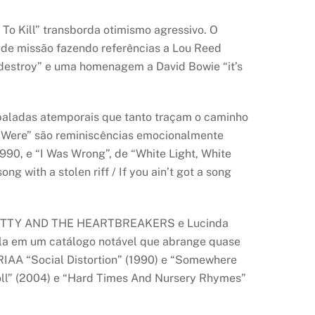
o Kill” transborda otimismo agressivo. O
 de missão fazendo referências a Lou Reed
 destroy” e uma homenagem a David Bowie “it’s
baladas atemporais que tanto traçam o caminho
 Were” são reminiscências emocionalmente
90, e “I Was Wrong”, de “White Light, White
 with a stolen riff / If you ain’t got a song
M PETTY AND THE HEARTBREAKERS e Lucinda
cela em um catálogo notável que abrange quase
 RIAA “Social Distortion” (1990) e “Somewhere
Roll” (2004) e “Hard Times And Nursery Rhymes”