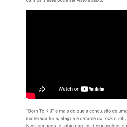
últimos meses pode ser visto abaixo.
“Born To Kill” é mais do que a conclusão de u
inalterada fúria, alegria e catarse do rock n r
Ness um poeta e sábio para os despossuídos po