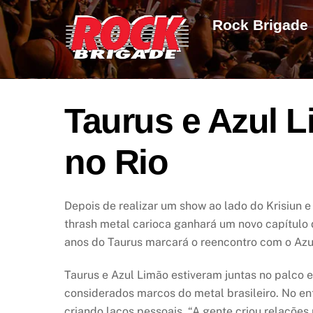
Skip
Rock Brigade
to
content
Taurus e Azul 
no Rio
Depois de realizar um show ao lado do Krisiun e
thrash metal carioca ganhará um novo capítulo 
anos do Taurus marcará o reencontro com o Azul
Taurus e Azul Limão estiveram juntas no palco
considerados marcos do metal brasileiro. No ent
criando laços pessoais. “A gente criou relações 