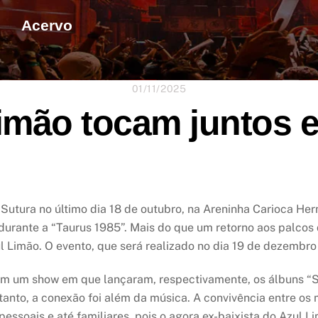
Acervo
01/11/2025
Limão tocam juntos
 Sutura no último dia 18 de outubro, na Areninha Carioca Her
durante a “Taurus 1985”. Mais do que um retorno aos palcos 
 Limão. O evento, que será realizado no dia 19 de dezembro 
 em um show em que lançaram, respectivamente, os álbuns “
anto, a conexão foi além da música. A convivência entre os m
pessoais e até familiares, pois o agora ex-baixista do Azul 