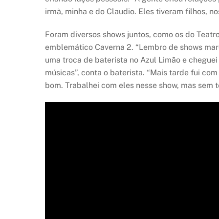
irmã, minha e do Claudio. Eles tiveram filhos, no
Foram diversos shows juntos, como os do Teatro d
emblemático Caverna 2. “Lembro de shows marcan
uma troca de baterista no Azul Limão e cheguei 
músicas”, conta o baterista. “Mais tarde fui c
bom. Trabalhei com eles nesse show, mas sem t