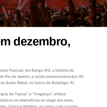
 em dezembro,
meto Pascoal, em Bangu (RJ), a história do
do Rio de Janeiro, a turnê comemorativa dos 40
na Audio Rebel, no bairro de Botafogo, RJ.
Signo de Taurus” e “Vingança”, ambos
úsicos se intensificou ao longo dos anos,
Limão, Vinícius Mathias, se casou com a nossa