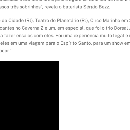
ssos três sobrinhos”, revela o baterista Sérgio Bezz.
a Cidade (RJ), Teatro do Planetário (RJ), Circo Marinho em S
tes no Caverna 2 e um, em especial, que foi o trio Dorsal A
a fazer ensaios com eles. Foi uma experiência muito legal e 
om eles em uma viagem para o Espírito Santo, para um show 
ocar.”