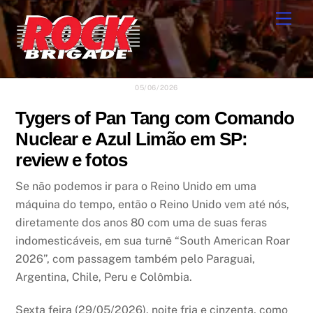
Skip
Men
to
content
05/06/2026
Tygers of Pan Tang com Comando
Nuclear e Azul Limão em SP:
review e fotos
Se não podemos ir para o Reino Unido em uma
máquina do tempo, então o Reino Unido vem até nós,
diretamente dos anos 80 com uma de suas feras
indomesticáveis, em sua turnê “South American Roar
2026”, com passagem também pelo Paraguai,
Argentina, Chile, Peru e Colômbia.
Sexta feira (29/05/2026), noite fria e cinzenta, como