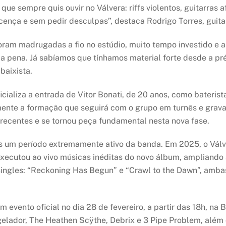
 que sempre quis ouvir no Válvera: riffs violentos, guitarr
icença e sem pedir desculpas”, destaca Rodrigo Torres, guitar
ram madrugadas a fio no estúdio, muito tempo investido e a 
 a pena. Já sabíamos que tínhamos material forte desde a pr
baixista.
cializa a entrada de Vitor Bonati, de 20 anos, como bateris
almente a formação que seguirá com o grupo em turnês e grav
 recentes e se tornou peça fundamental nesta nova fase.
um período extremamente ativo da banda. Em 2025, o Válvera
executou ao vivo músicas inéditas do novo álbum, ampliando 
ingles: “Reckoning Has Begun” e “Crawl to the Dawn”, ambas
 evento oficial no dia 28 de fevereiro, a partir das 18h, na
elador, The Heathen Scÿthe, Debrix e 3 Pipe Problem, além 