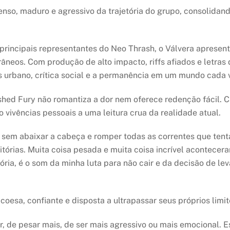
nso, maduro e agressivo da trajetória do grupo, consolidan
rincipais representantes do Neo Thrash, o Válvera apresen
neos. Com produção de alto impacto, riffs afiados e letras 
s urbano, crítica social e a permanência em um mundo cada v
ashed Fury não romantiza a dor nem oferece redenção fácil. 
vivências pessoais a uma leitura crua da realidade atual.
 sem abaixar a cabeça e romper todas as correntes que ten
tórias. Muita coisa pesada e muita coisa incrível acontecera
ia, é o som da minha luta para não cair e da decisão de leva
esa, confiante e disposta a ultrapassar seus próprios limit
, de pesar mais, de ser mais agressivo ou mais emocional. E