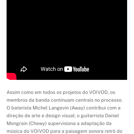
Assim como em todos os projetos do VOIVOD, os
membros da banda continuam centrais no processo.
O baterista Michel Langevin (Away) contribui com a
direção de arte e design visual; o guitarrista Daniel
Mongrain (Chewy) supervisiona a adaptação da
música do VOIVOD para a paisagem sonora retrô do