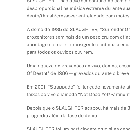
SLAUGHTER — não deve ser confundido com a b
desproporcional na música extrema durante sua 
death/thrash/crossover entrelaçado com motos
A demo de 1985 do SLAUGHTER, “Surrender Or 
progenitores seminais de um peso cru com afina
abordagem crua e intransigente continua a ecoar
para todos os ouvidos ouvirem.
Uma riqueza de gravações ao vivo, demos, ensai
Of Death)” de 1986 — gravados durante o brev
Em 2001, “Strappado” foi lançado novamente 
faixas ao vivo chamada “Not Dead Yet/Paranorm
Depois que o SLAUGHTER acabou, há mais de 3
progrediu além da fase de demo.
SLAUGHTER foi um participante crucial na cena