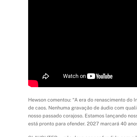
Hewson comentou: “A era do renascimento do 
de caos. Nenhuma gravação de áudio com quali
nosso passado corajoso. Estamos lançando noss
está pronto para ofender. 2027 marcará 40 anos