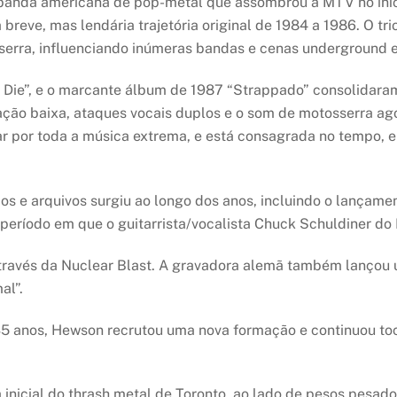
anda americana de pop-metal que assombrou a MTV no iníc
breve, mas lendária trajetória original de 1984 a 1986. O tr
serra, influenciando inúmeras bandas e cenas underground 
Die”, e o marcante álbum de 1987 “Strappado” consolida
ção baixa, ataques vocais duplos e o som de motosserra ago
 por toda a música extrema, e está consagrada no tempo, em 
os e arquivos surgiu ao longo dos anos, incluindo o lançam
e período em que o guitarrista/vocalista Chuck Schuldiner
através da Nuclear Blast. A gravadora alemã também lanç
al”.
5 anos, Hewson recrutou uma nova formação e continuou 
 inicial do thrash metal de Toronto, ao lado de pesos pes