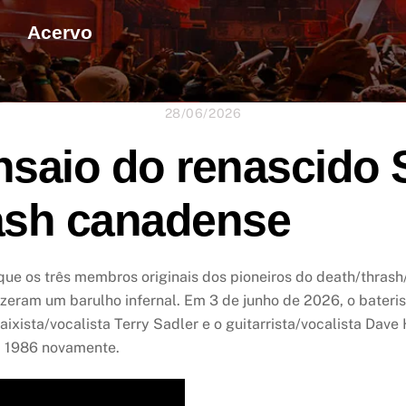
Acervo
28/06/2026
nsaio do renascido 
rash canadense
ue os três membros originais dos pioneiros do death/thrash
zeram um barulho infernal. Em 3 de junho de 2026, o bater
baixista/vocalista Terry Sadler e o guitarrista/vocalista Da
ra 1986 novamente.