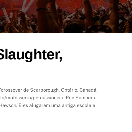
Slaughter,
/crossover de Scarborough, Ontário, Canadá,
ista/motosserra/percussionista Ron Sumners
ve Hewson. Eles alugaram uma antiga escola e