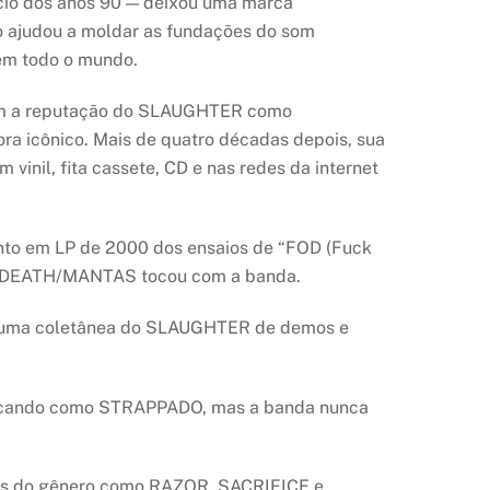
io dos anos 90 — deixou uma marca
io ajudou a moldar as fundações do som
em todo o mundo.
ram a reputação do SLAUGHTER como
ra icônico. Mais de quatro décadas depois, sua
vinil, fita cassete, CD e nas redes da internet
ento em LP de 2000 dos ensaios de “FOD (Fuck
 do DEATH/MANTAS tocou com a banda.
ou uma coletânea do SLAUGHTER de demos e
tocando como STRAPPADO, mas a banda nunca
ados do gênero como RAZOR, SACRIFICE e