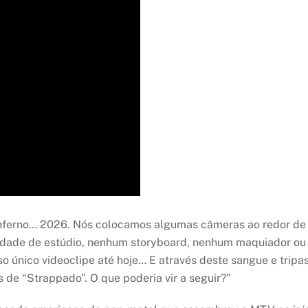
Inferno… 2026. Nós colocamos algumas câmeras ao redor d
dade de estúdio, nenhum storyboard, nenhum maquiador ou 
o único videoclipe até hoje… E através deste sangue e tri
 de “Strappado”. O que poderia vir a seguir?”