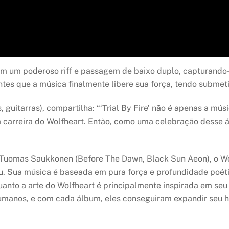
 com um poderoso riff e passagem de baixo duplo, capturando-
ntes que a música finalmente libere sua força, tendo submeti
 guitarras), compartilha: “‘Trial By Fire’ não é apenas a m
 carreira do Wolfheart. Então, como uma celebração desse á
a Tuomas Saukkonen (Before The Dawn, Black Sun Aeon), o W
eu. Sua música é baseada em pura força e profundidade poét
nto a arte do Wolfheart é principalmente inspirada em seu 
manos, e com cada álbum, eles conseguiram expandir seu hor