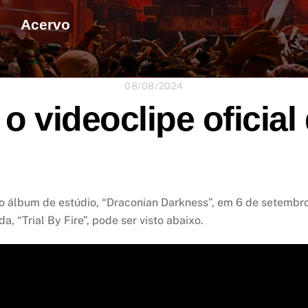
Acervo
08/08/2024
o videoclipe oficial 
mo álbum de estúdio, “Draconian Darkness”, em 6 de setembr
a, “Trial By Fire”, pode ser visto abaixo.