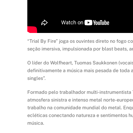
“Trial By Fire” joga os ouvintes direto no fogo
seção imersiva, impulsionada por blast beats, a
O líder do Wolfheart, Tuomas Saukkonen (vocais,
definitivamente a música mais pesada de toda a
singles”.
Formado pelo trabalhador multi-instrumentist
atmosfera sinistra e intenso metal norte-europ
trabalho na comunidade mundial do metal. Enqua
ecléticas conectando natureza e sentimentos hu
música.