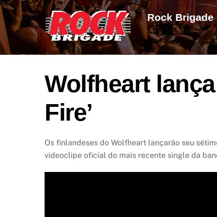
Skip
Rock Brigade
to
content
Wolfheart lança 
Fire’
Os finlandeses do Wolfheart lançarão seu séti
videoclipe oficial do mais recente single da band