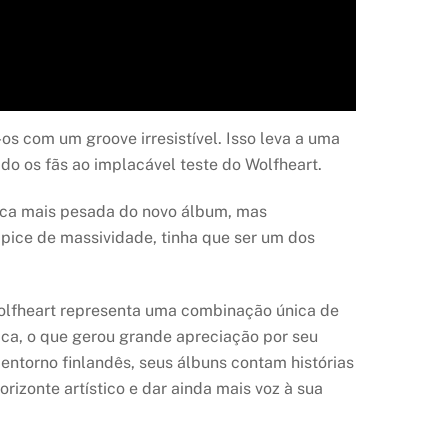
os com um groove irresistível. Isso leva a uma
do os fãs ao implacável teste do Wolfheart.
úsica mais pesada do novo álbum, mas
pice de massividade, tinha que ser um dos
olfheart representa uma combinação única de
ica, o que gerou grande apreciação por seu
entorno finlandês, seus álbuns contam histórias
izonte artístico e dar ainda mais voz à sua