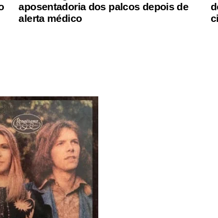
o
aposentadoria dos palcos depois de
d
alerta médico
c